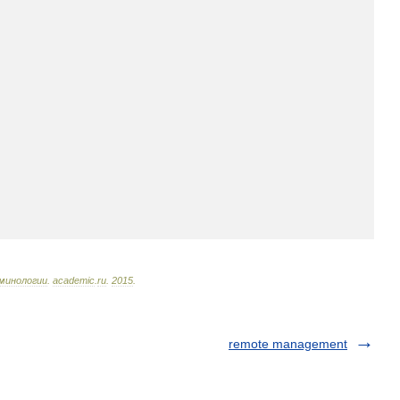
минологии
.
academic
.
ru
.
2015
.
remote management