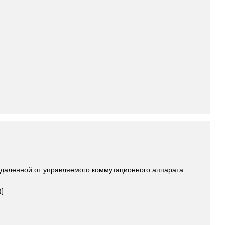
тдаленной
от
управляемого
коммутационного
аппарата
.
)]