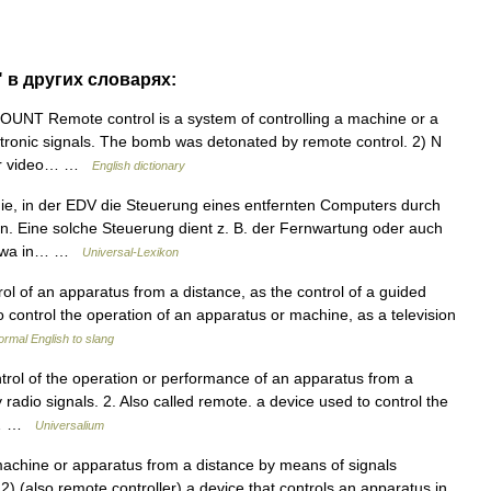
" в других словарях:
UNT Remote control is a system of controlling a machine or a
ectronic signals. The bomb was detonated by remote control. 2) N
n or video… …
English dictionary
e, in der EDV die Steuerung eines entfernten Computers durch
. Eine solche Steuerung dient z. B. der Fernwartung oder auch
(etwa in… …
Universal-Lexikon
rol of an apparatus from a distance, as the control of a guided
to control the operation of an apparatus or machine, as a television
ormal English to slang
trol of the operation or performance of an apparatus from a
y radio signals. 2. Also called remote. a device used to control the
 a… …
Universalium
chine or apparatus from a distance by means of signals
 2) (also remote controller) a device that controls an apparatus in