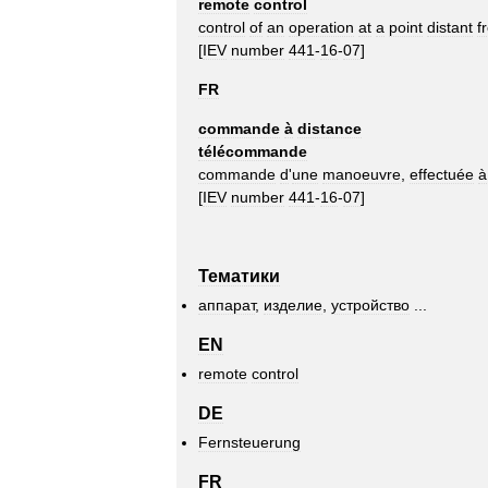
remote
control
control
of
an
operation
at
a
point
distant
f
[
IEV
number
441
-
16
-
07
]
FR
commande
à
distance
télécommande
commande
d
'
une
manoeuvre
,
effectuée
à
[
IEV
number
441
-
16
-
07
]
Тематики
аппарат
,
изделие
,
устройство
...
EN
remote
control
DE
Fernsteuerung
FR