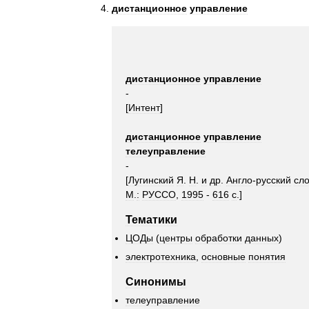
дистанционное
управление
дистанционное
управление
-
[
Интент
]
дистанционное
управление
телеуправление
-
[
Лугинский
Я
.
Н
.
и
др
.
Англо
-
русский
сл
М
.
:
РУССО
,
1995
-
616
с
.]
Тематики
ЦОДы
(
центры
обработки
данных
)
электротехника
,
основные
понятия
Синонимы
телеуправление