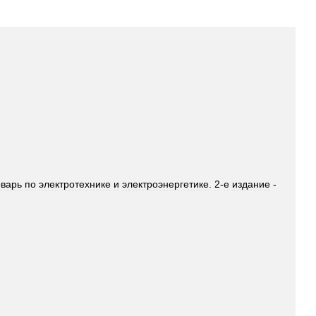
оварь
по
электротехнике
и
электроэнергетике
.
2
-
е
издание
-