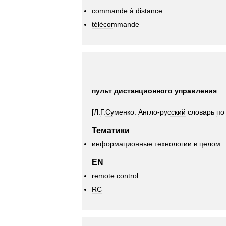
commande
à
distance
télécommande
пульт
дистанционного
управления
—
[
Л
.
Г
.
Суменко
.
Англо
-
русский
словарь
по
Тематики
информационные
технологии
в
целом
EN
remote
control
RC