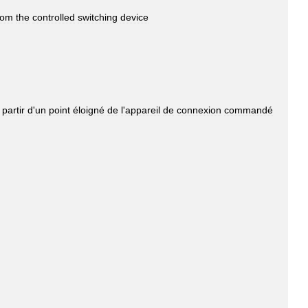
rom
the
controlled
switching
device
partir
d
'
un
point
éloigné
de
l
'
appareil
de
connexion
commandé