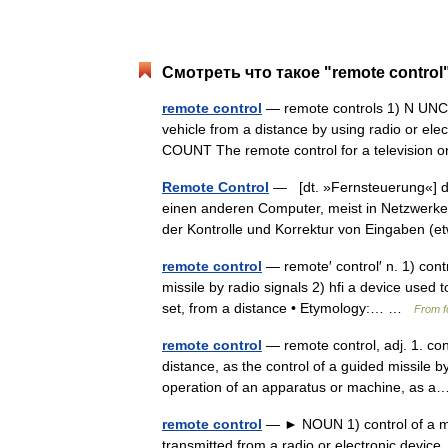
Смотреть что такое "remote control
remote control
— remote controls 1) N UNCO
vehicle from a distance by using radio or el
COUNT The remote control for a televisio
Remote Control
— [dt. »Fernsteuerung«] di
einen anderen Computer, meist in Netzwerken
der Kontrolle und Korrektur von Eingaben 
remote control
— remote′ control′ n. 1) cont
missile by radio signals 2) hfi a device used 
set, from a distance • Etymology:… …
From f
remote control
— remote control, adj. 1. con
distance, as the control of a guided missile b
operation of an apparatus or machine, as
remote control
— ► NOUN 1) control of a ma
transmitted from a radio or electronic device.