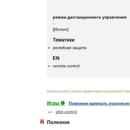
режим
дистанционного
управления
-
[
Интент
]
Тематики
релейная
защита
EN
remote
control
Англо
-
русский
словарь
нормативно
-
технической
тер
Игры ⚽
Поможем написать курсовую
pilot control
Полезное