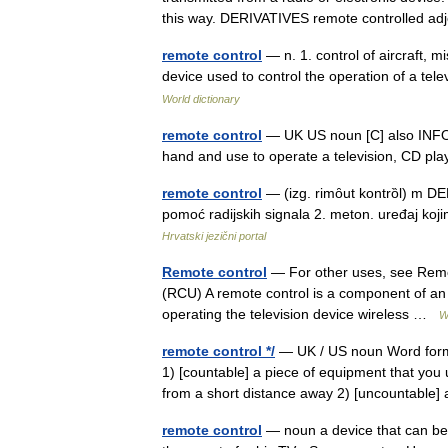
this way. DERIVATIVES remote controlled a
remote control
— n. 1. control of aircraft, m
device used to control the operation of a tel
World dictionary
remote control
— UK US noun [C] also INFOR
hand and use to operate a television, CD pl
remote control
— (izg. rimȏut kontrȍl) m DE
pomoć radijskih signala 2. meton. uređaj koj
Hrvatski jezični portal
Remote control
— For other uses, see Remote
(RCU) A remote control is a component of an 
operating the television device wireless …
W
remote control */
— UK / US noun Word forms 
1) [countable] a piece of equipment that you 
from a short distance away 2) [uncountable
remote control
— noun a device that can be 