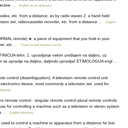
djective …
English terms dictionary
issiles, etc. from a distance, as by radio waves 2. a hand held
evision set, videocassette recorder, etc. from a distance …
English
MAL remote) ► a piece of equipment that you hold in your
ayer, etc …
Financial and business terms
FINICIJA tehn. 1. upravljanje nekim uređajem na daljinu, uz
im se upravlja na daljinu; daljinski upravljač ETIMOLOGIJA engl …
 control (disambiguation). A television remote control unit
electronics device, most commonly a television set, used for
ikipedia
remote control : singular remote control plural remote controls
use for controlling a machine such as a television or stereo system
] a …
English dictionary
used to control a machine or apparatus from a distance he lost