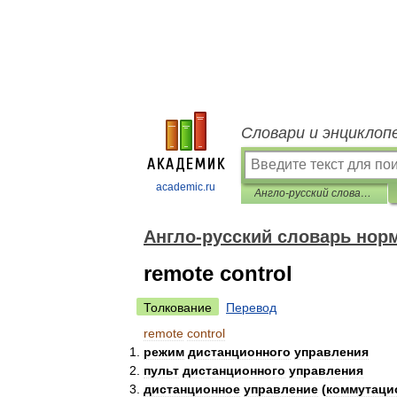
Словари и энциклоп
academic.ru
Англо-русский словарь нормативно-технической терминологии
Англо-русский словарь нор
remote control
Толкование
Перевод
remote
control
режим
дистанционного
управления
пульт
дистанционного
управления
дистанционное
управление
(
коммутаци