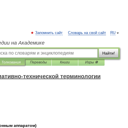
Запомнить сайт
Словарь на свой сайт
RU
едии на Академике
Найти!
Толкования
Переводы
Книги
Игры ⚽
мативно-технической терминологии
онным
аппаратом
)